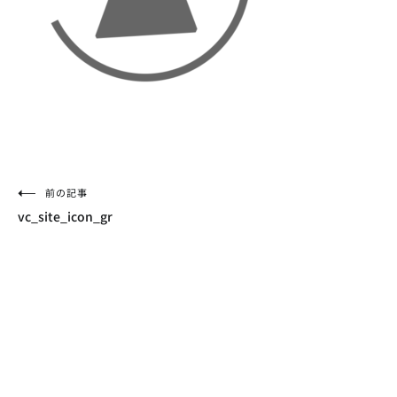
投
前の記事
vc_site_icon_gr
稿
ナ
ビ
ゲ
ー
シ