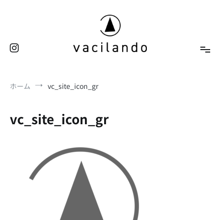
コ
ン
テ
ン
ツ
へ
東京（表参道）美容室
ス
vacilando
ホーム
vc_site_icon_gr
キ
ッ
プ
vc_site_icon_gr