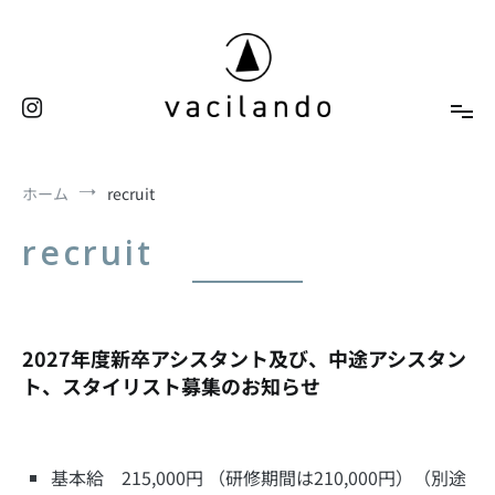
コ
ン
テ
ン
ツ
へ
東京（表参道）美容室
ス
vacilando
ホーム
recruit
キ
ッ
recruit
プ
2027年度新卒アシスタント及び、中途アシスタン
ト、スタイリスト募集のお知らせ
基本給 215,000円 （研修期間は210,000円）（別途