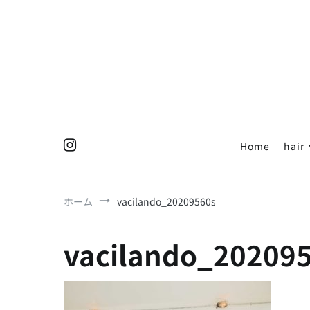
コ
ン
テ
ン
ツ
へ
ス
キ
ッ
Home
hair
プ
ホーム
vacilando_20209560s
vacilando_20209