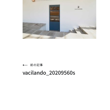
投
前の記事
vacilando_20209560s
稿
ナ
ビ