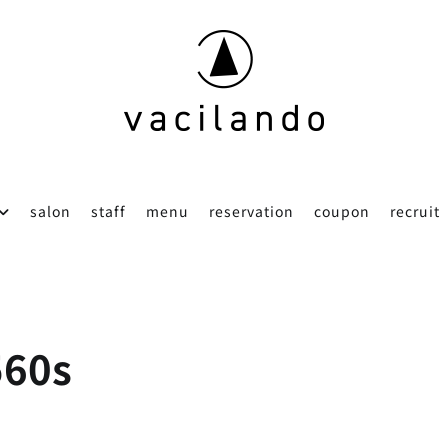
東京（表参道）美容室
vacilando
salon
staff
menu
reservation
coupon
recruit
560s