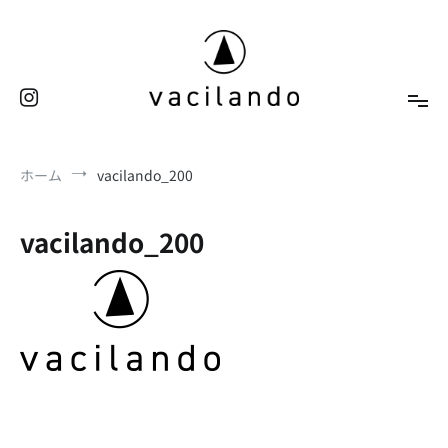
コ
ン
テ
ン
ツ
へ
東京（表参道）美容室
ス
vacilando
ホーム
vacilando_200
キ
ッ
プ
vacilando_200