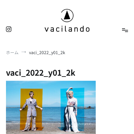
コ
ン
テ
ン
ツ
へ
東京（表参道）美容室
ス
vacilando
ホーム
vaci_2022_y01_2k
キ
ッ
プ
vaci_2022_y01_2k