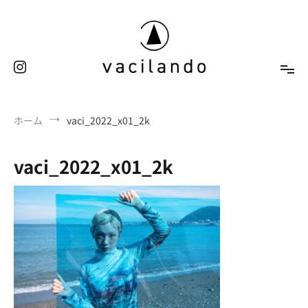
コ
ン
テ
ン
ツ
へ
東京（表参道）美容室
ス
vacilando
ホーム
vaci_2022_x01_2k
キ
ッ
プ
vaci_2022_x01_2k