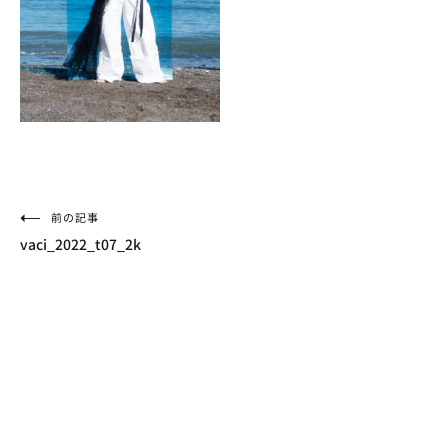
投
前の記事
vaci_2022_t07_2k
稿
ナ
ビ
ゲ
ー
シ