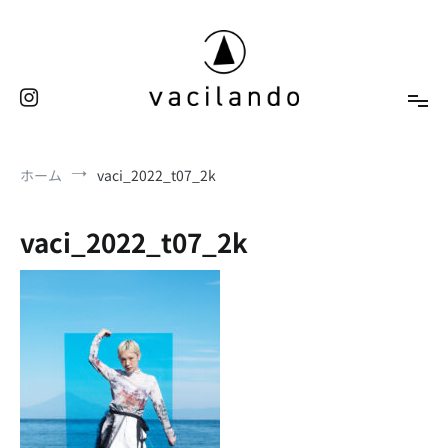
コ
ン
テ
ン
ツ
へ
東京（表参道）美容室
ス
vacilando
ホーム
vaci_2022_t07_2k
キ
ッ
プ
vaci_2022_t07_2k