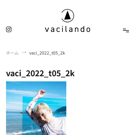
コ
ン
テ
ン
ツ
へ
東京（表参道）美容室
ス
vacilando
ホーム
vaci_2022_t05_2k
キ
ッ
プ
vaci_2022_t05_2k