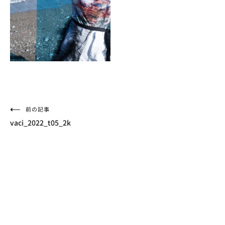
投
前の記事
vaci_2022_t05_2k
稿
ナ
ビ
ゲ
ー
シ