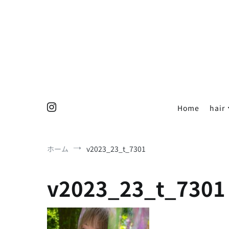
コ
ン
テ
ン
ツ
へ
ス
キ
ッ
Home
hair
プ
ホーム
v2023_23_t_7301
v2023_23_t_7301