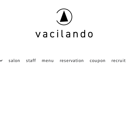
東京（表参道）美容室
vacilando
salon
staff
menu
reservation
coupon
recruit