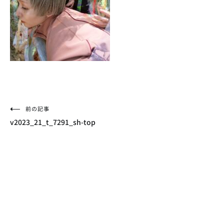
投
前の記事
v2023_21_t_7291_sh-top
稿
ナ
ビ
ゲ
ー
シ