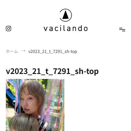
コ
ン
テ
ン
ツ
へ
東京（表参道）美容室
ス
vacilando
ホーム
v2023_21_t_7291_sh-top
キ
ッ
プ
v2023_21_t_7291_sh-top