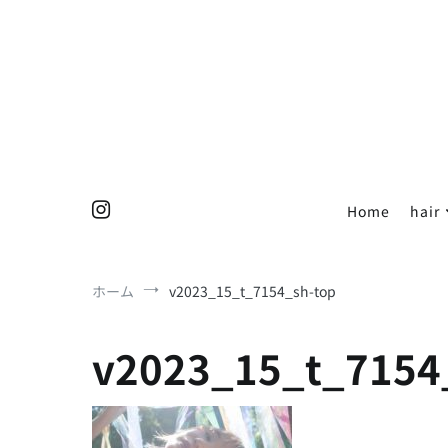
コ
ン
テ
ン
ツ
へ
ス
キ
ッ
Home
hair
プ
ホーム
v2023_15_t_7154_sh-top
v2023_15_t_7154