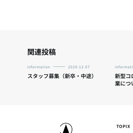
ナ
ビ
ゲ
ー
関連投稿
シ
information
2020-12-07
informat
スタッフ募集（新卒・中途）
新型コ
ョ
業につ
ン
TOPIX