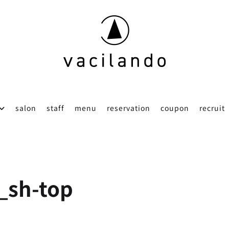
東京（表参道）美容室
vacilando
salon
staff
menu
reservation
coupon
recruit
_sh-top