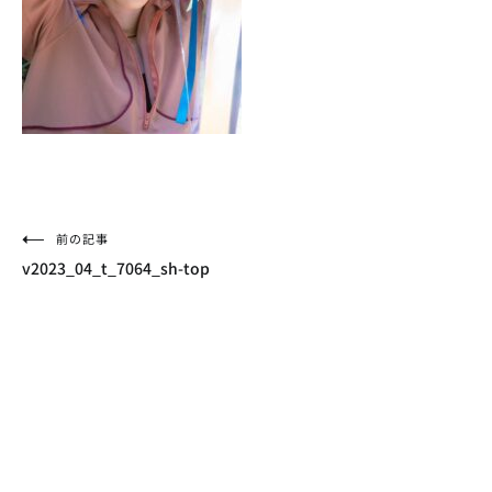
投
前の記事
v2023_04_t_7064_sh-top
稿
ナ
ビ
ゲ
ー
シ