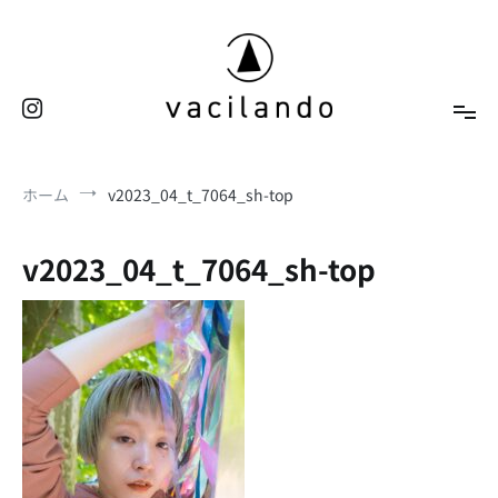
コ
ン
テ
ン
ツ
へ
東京（表参道）美容室
ス
vacilando
ホーム
v2023_04_t_7064_sh-top
キ
ッ
プ
v2023_04_t_7064_sh-top