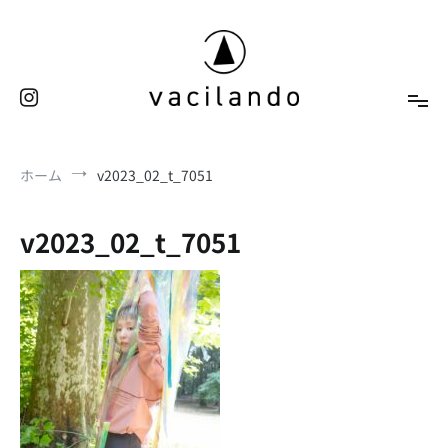
コ
ン
テ
ン
ツ
へ
東京（表参道）美容室
ス
vacilando
ホーム
v2023_02_t_7051
キ
ッ
プ
v2023_02_t_7051