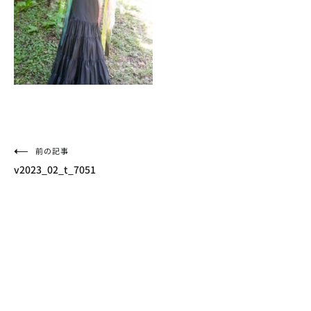
投
前の記事
v2023_02_t_7051
稿
ナ
ビ
ゲ
ー
シ