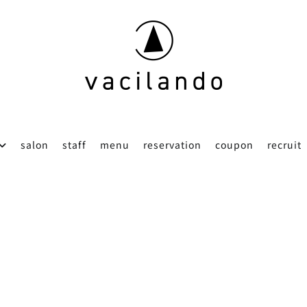
東京（表参道）美容室
vacilando
salon
staff
menu
reservation
coupon
recruit