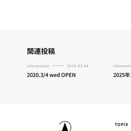
ナ
ビ
ゲ
ー
関連投稿
シ
information
2020-03-04
informat
2020.3/4 wed OPEN
2025
ョ
ン
TOPIX