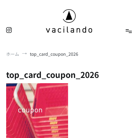
コ
ン
テ
ン
ツ
へ
東京（表参道）美容室
ス
vacilando
ホーム
top_card_coupon_2026
キ
ッ
プ
top_card_coupon_2026