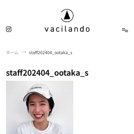
コ
ン
テ
ン
ツ
へ
東京（表参道）美容室
ス
vacilando
ホーム
staff202404_ootaka_s
キ
ッ
プ
staff202404_ootaka_s