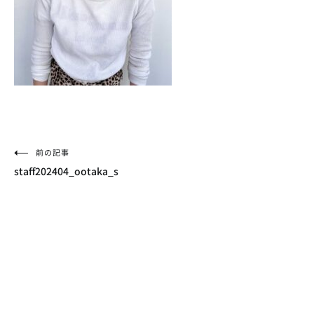
投
前の記事
staff202404_ootaka_s
稿
ナ
ビ
ゲ
ー
シ