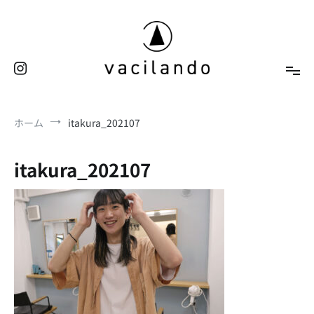
コ
ン
テ
ン
ツ
へ
東京（表参道）美容室
ス
vacilando
ホーム
itakura_202107
キ
ッ
プ
itakura_202107