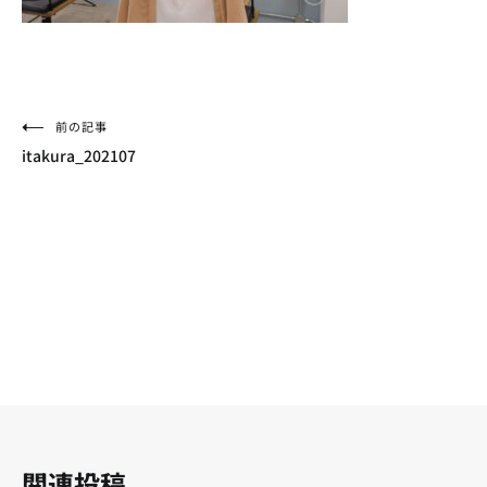
投
前の記事
itakura_202107
稿
ナ
ビ
ゲ
ー
シ
ョ
ン
関連投稿