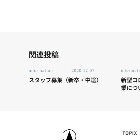
ナ
ビ
ゲ
ー
関連投稿
シ
information
2020-12-07
informat
スタッフ募集（新卒・中途）
新型コ
ョ
業につ
ン
TOPIX