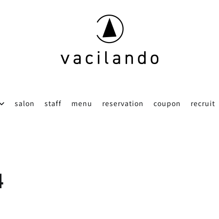
東京（表参道）美容室
vacilando
salon
staff
menu
reservation
coupon
recruit
4