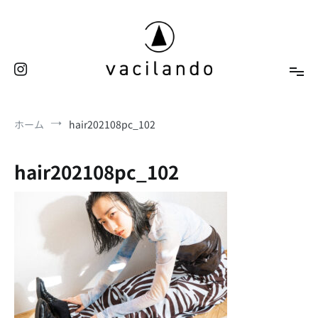
コ
ン
テ
ン
ツ
へ
東京（表参道）美容室
ス
vacilando
ホーム
hair202108pc_102
キ
ッ
プ
hair202108pc_102