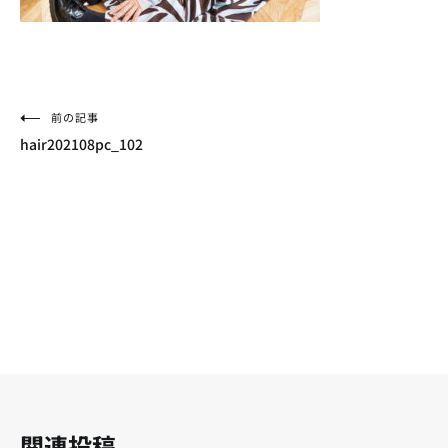
投
前の記事
hair202108pc_102
稿
ナ
ビ
ゲ
ー
シ
ョ
ン
関連投稿