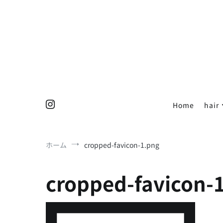
コ
ン
テ
ン
ツ
へ
ス
キ
ッ
Home
hair
プ
ホーム
cropped-favicon-1.png
cropped-favicon-