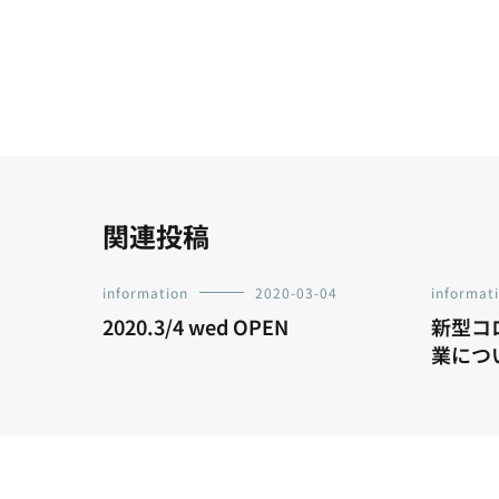
稿
ナ
ビ
ゲ
ー
関連投稿
シ
information
2020-03-04
informat
2020.3/4 wed OPEN
新型コ
ョ
業につ
ン