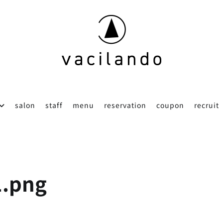
東京（表参道）美容室
vacilando
salon
staff
menu
reservation
coupon
recruit
1.png