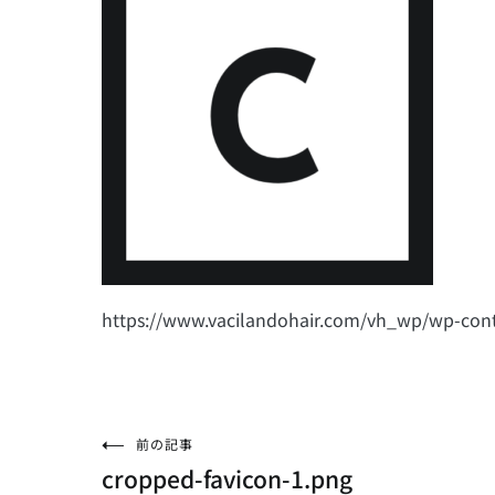
https://www.vacilandohair.com/vh_wp/wp-cont
投
前の記事
cropped-favicon-1.png