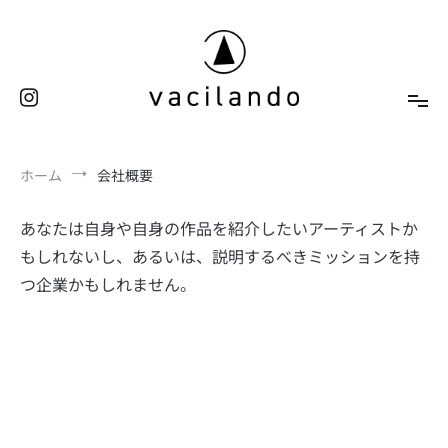
コ
ン
テ
ン
ツ
へ
東京（表参道）美容室
ス
vacilando
ホーム
会社概要
キ
ッ
プ
あなたは自身や自身の作品を紹介したいアーティストか
もしれないし、あるいは、説明するべきミッションを持
つ企業かもしれません。